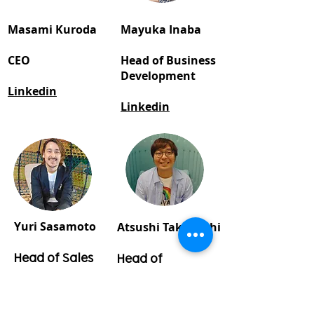
Masami Kuroda
Mayuka Inaba
CEO
Head of Business
Development
Linkedin
Linkedin
Yuri Sasamoto
Atsushi Takahashi
Head of Sales
Head of
Integrated
Linkedin
Marketing